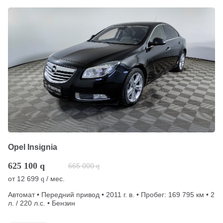
Opel Insignia
625 100
q
665 000
q
от
12 699
/ мес.
q
Автомат • Передний привод • 2011 г. в. • Пробег: 169 795 км • 2
л. / 220 л.с. • Бензин