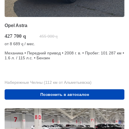
Opel Astra
427 700
q
455 000
q
от
8 689
/ мес.
q
Механика • Передний привод • 2008 г. в. • Пробег: 101 287 км •
1.6 л. / 115 л.с. • Бензин
Набережные Челны (112 км от Альметьевска)
Позвонить в автосалон