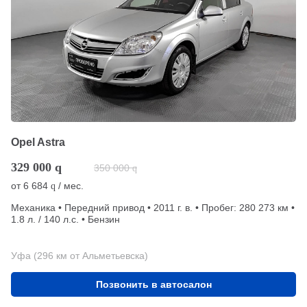
Opel Astra
329 000
q
350 000
q
от
6 684
/ мес.
q
Механика • Передний привод • 2011 г. в. • Пробег: 280 273 км •
1.8 л. / 140 л.с. • Бензин
Уфа (296 км от Альметьевска)
Позвонить в автосалон