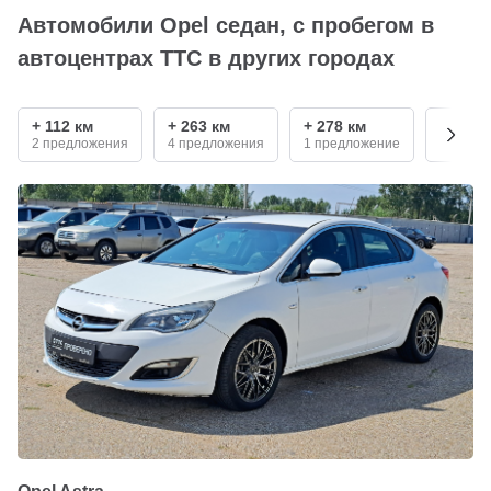
Автомобили Opel седан, с пробегом в
автоцентрах ТТС в других городах
+ 112 км
+ 263 км
+ 278 км
+ 296 
2 предложения
4 предложения
1 предложение
5 пред