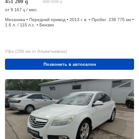
451 200
q
480 000
q
от
9 167
/ мес.
q
Механика • Передний привод • 2013 г. в. • Пробег: 238 775 км •
1.6 л. / 115 л.с. • Бензин
Уфа (296 км от Альметьевска)
Позвонить в автосалон