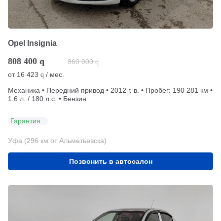
Opel Insignia
808 400
q
860 000
q
от
16 423
/ мес.
q
Механика • Передний привод • 2012 г. в. • Пробег: 190 281 км •
1.6 л. / 180 л.с. • Бензин
Гарантия
Уфа (296 км от Альметьевска)
Позвонить в автосалон