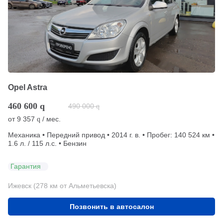
Opel Astra
460 600
q
490 000
q
от
9 357
/ мес.
q
Механика • Передний привод • 2014 г. в. • Пробег: 140 524 км •
1.6 л. / 115 л.с. • Бензин
Гарантия
Ижевск (278 км от Альметьевска)
Позвонить в автосалон