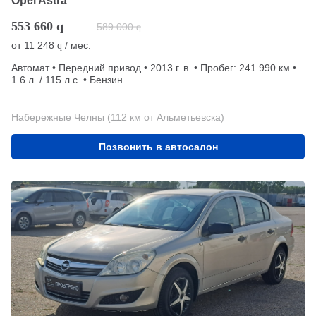
Opel Astra
553 660
q
589 000
q
от
11 248
/ мес.
q
Автомат • Передний привод • 2013 г. в. • Пробег: 241 990 км •
1.6 л. / 115 л.с. • Бензин
Набережные Челны (112 км от Альметьевска)
Позвонить в автосалон