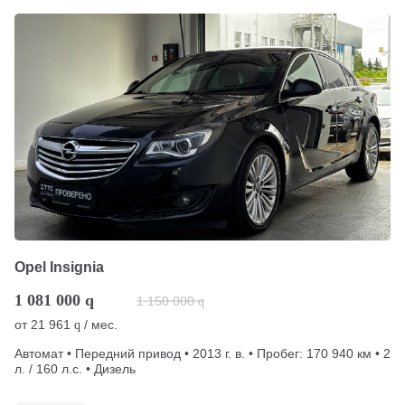
Opel Insignia
1 081 000
q
1 150 000
q
от
21 961
/ мес.
q
Автомат • Передний привод • 2013 г. в. • Пробег: 170 940 км • 2
л. / 160 л.с. • Дизель