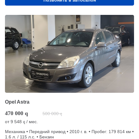
Opel Astra
470 000
q
500 000
q
от
9 548
/ мес.
q
Механика • Передний привод • 2010 г. в. • Пробег: 179 814 км •
1.6 л. / 115 л.с. • Бензин