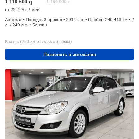
1 118 600
q
1 190 000
q
от
22 725
/ мес.
q
Автомат • Передний привод • 2014 г. в. • Пробег: 249 413 км • 2
л. / 249 л.с. • Бензин
Казань (263 км от Альметьевска)
Позвонить в автосалон