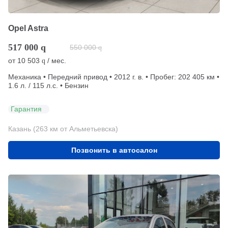
Opel Astra
517 000
q
550 000
q
от
10 503
/ мес.
q
Механика • Передний привод • 2012 г. в. • Пробег: 202 405 км •
1.6 л. / 115 л.с. • Бензин
Гарантия
Казань (263 км от Альметьевска)
Позвонить в автосалон