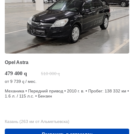
Opel Astra
479 400
q
510 000
q
от
9 739
/ мес.
q
Механика • Передний привод • 2010 г. в. • Пробег: 138 332 км •
1.6 л. / 115 л.с. • Бензин
Казань (263 км от Альметьевска)
Позвонить в автосалон