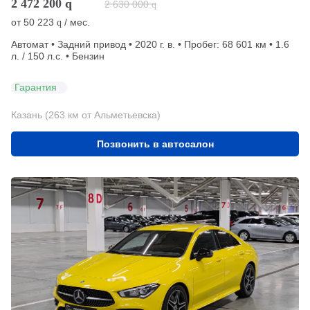
2 472 200
q
2 630 000
q
от
50 223
/ мес.
q
Автомат • Задний привод • 2020 г. в. • Пробег: 68 601 км • 1.6
л. / 150 л.с. • Бензин
Гарантия
Казань (263 км от Альметьевска)
Позвонить в автосалон