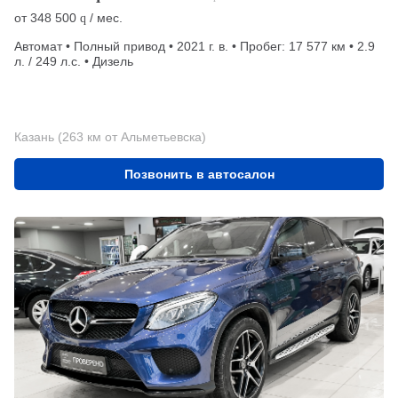
от
348 500
/ мес.
q
Автомат • Полный привод • 2021 г. в. • Пробег: 17 577 км • 2.9
л. / 249 л.с. • Дизель
Казань (263 км от Альметьевска)
Позвонить в автосалон