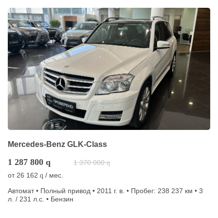
Mercedes-Benz GLK-Class
1 287 800
q
1 370 000
q
от
26 162
/ мес.
q
Автомат • Полный привод • 2011 г. в. • Пробег: 238 237 км • 3
л. / 231 л.с. • Бензин