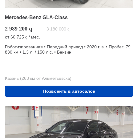
Mercedes-Benz GLA-Class
2 989 200
q
3 180 000
q
от
60 725
/ мес.
q
Роботизированная • Передний привод • 2020 г. в. • Пробег: 79
830 км • 1.3 л. / 150 л.с. • Бензин
Казань (263 км от Альметьевска)
Позвонить в автосалон