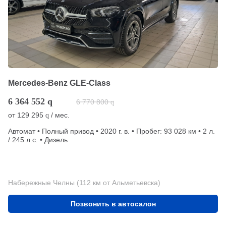
Mercedes-Benz GLE-Class
6 364 552
q
6 770 800
q
от
129 295
/ мес.
q
Автомат • Полный привод • 2020 г. в. • Пробег: 93 028 км • 2 л.
/ 245 л.с. • Дизель
Набережные Челны (112 км от Альметьевска)
Позвонить в автосалон