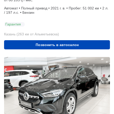
от
80 203
/ мес.
q
Автомат • Полный привод • 2021 г. в. • Пробег: 51 002 км • 2 л.
/ 197 л.с. • Бензин
Гарантия
Казань (263 км от Альметьевска)
Позвонить в автосалон