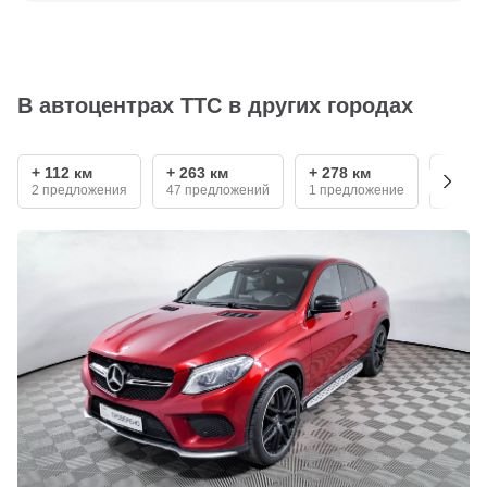
В автоцентрах ТТС в других городах
+ 112 км
+ 263 км
+ 278 км
+ 296
2 предложения
47 предложений
1 предложение
4 пре