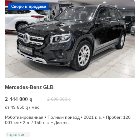
Скоро в продаже
Mercedes-Benz GLB
2 444 000
q
2 600 000
q
от
49 650
/ мес.
q
Роботизированная • Полный привод • 2021 г. в. • Пробег: 120
001 км • 2 л. / 150 л.с. • Дизель
Гарантия