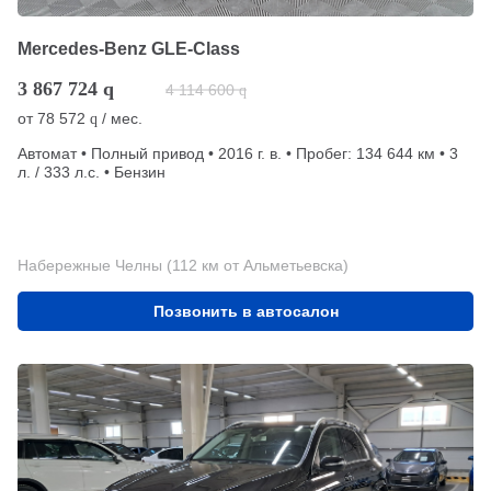
Mercedes-Benz GLE-Class
3 867 724
q
4 114 600
q
от
78 572
/ мес.
q
Автомат • Полный привод • 2016 г. в. • Пробег: 134 644 км • 3
л. / 333 л.с. • Бензин
Набережные Челны (112 км от Альметьевска)
Позвонить в автосалон