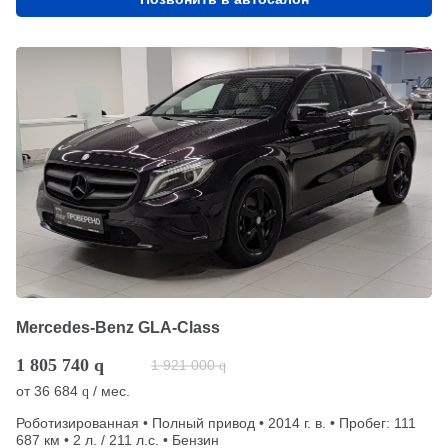
Mercedes-Benz GLA-Class
1 805 740
q
1 921 000
q
от
36 684
/ мес.
q
Роботизированная • Полный привод • 2014 г. в. • Пробег: 111
687 км • 2 л. / 211 л.с. • Бензин