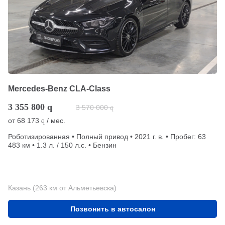
Mercedes-Benz CLA-Class
3 355 800
q
3 570 000
q
от
68 173
/ мес.
q
Роботизированная • Полный привод • 2021 г. в. • Пробег: 63
483 км • 1.3 л. / 150 л.с. • Бензин
Казань (263 км от Альметьевска)
Позвонить в автосалон