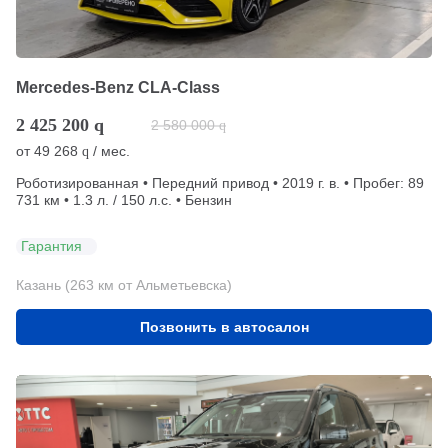
Mercedes-Benz CLA-Class
2 425 200
q
2 580 000
q
от
49 268
/ мес.
q
Роботизированная • Передний привод • 2019 г. в. • Пробег: 89
731 км • 1.3 л. / 150 л.с. • Бензин
Гарантия
Казань (263 км от Альметьевска)
Позвонить в автосалон