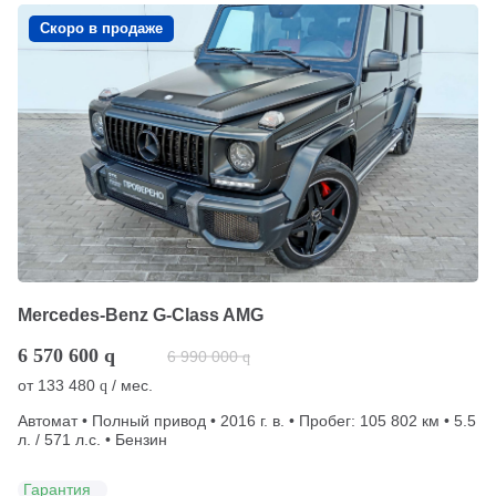
Скоро в продаже
Mercedes-Benz G-Class AMG
6 570 600
q
6 990 000
q
от
133 480
/ мес.
q
Автомат • Полный привод • 2016 г. в. • Пробег: 105 802 км • 5.5
л. / 571 л.с. • Бензин
Гарантия