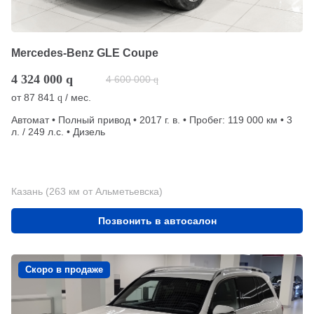
Mercedes-Benz GLE Coupe
4 324 000
q
4 600 000
q
от
87 841
/ мес.
q
Автомат • Полный привод • 2017 г. в. • Пробег: 119 000 км • 3
л. / 249 л.с. • Дизель
Казань (263 км от Альметьевска)
Позвонить в автосалон
Скоро в продаже