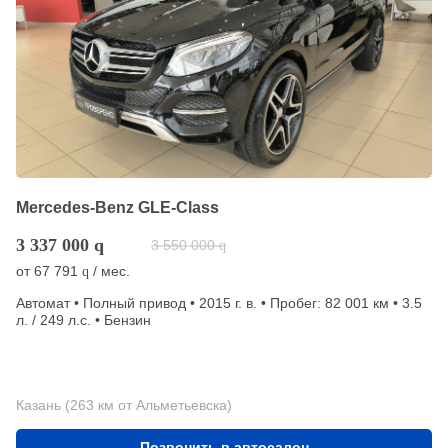
Mercedes-Benz GLE-Class
3 337 000
q
3 550 000
q
от
67 791
/ мес.
q
Автомат • Полный привод • 2015 г. в. • Пробег: 82 001 км • 3.5
л. / 249 л.с. • Бензин
Казань (263 км от Альметьевска)
Позвонить в автосалон