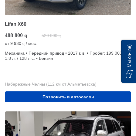
Lifan X60
488 800
q
520 000
q
от
9 930
/ мес.
q
Мы on-line)
Механика • Передний привод • 2017 г. в. • Пробег: 199 000 км •
1.8 л. / 128 л.с. • Бензин
Набережные Челны (112 км от Альметьевска)
Позвонить в автосалон