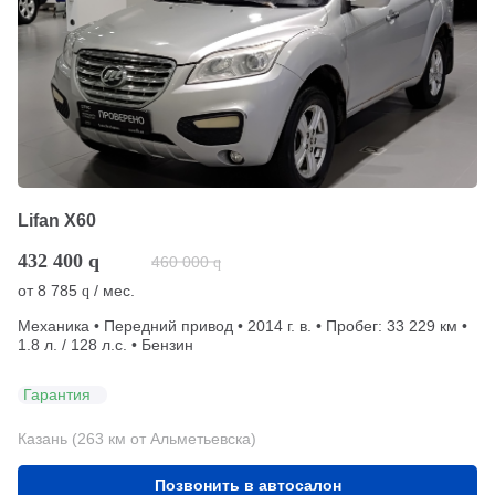
Lifan X60
432 400
q
460 000
q
от
8 785
/ мес.
q
Механика • Передний привод • 2014 г. в. • Пробег: 33 229 км •
1.8 л. / 128 л.с. • Бензин
Гарантия
Казань (263 км от Альметьевска)
Позвонить в автосалон