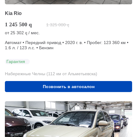
Kia Rio
1 245 500
q
1 325 000
q
от
25 302
/ мес.
q
Автомат • Передний привод • 2020 г. в. • Пробег: 123 360 км •
1.6 л. / 123 л.с. • Бензин
Гарантия
Набережные Челны (112 км от Альметьевска)
Позвонить в автосалон