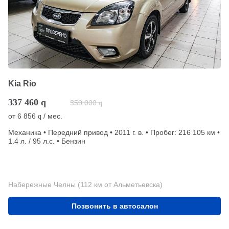
Kia Rio
337 460
q
359 000
q
от
6 856
/ мес.
q
Механика • Передний привод • 2011 г. в. • Пробег: 216 105 км •
1.4 л. / 95 л.с. • Бензин
Набережные Челны (112 км от Альметьевска)
Позвонить в автосалон