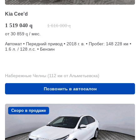
Kia Cee'd
1 519 040
q
1 616 000
q
от
30 859
/ мес.
q
Автомат • Передний привод • 2018 г. в. • Пробег: 148 228 км •
1.6 л. / 128 л.с. • Бензин
Набережные Челны (112 км от Альметьевска)
Позвонить в автосалон
Скоро в продаже