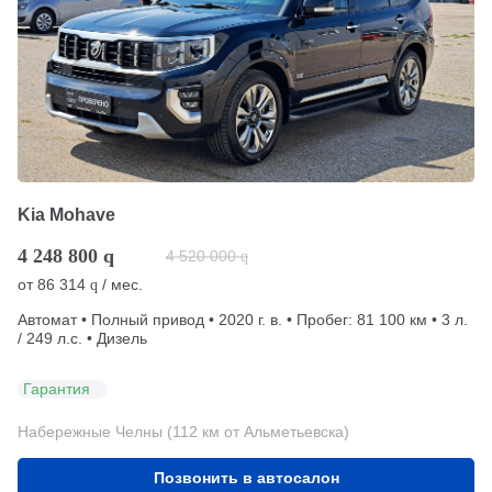
Kia Mohave
4 248 800
q
4 520 000
q
от
86 314
/ мес.
q
Автомат • Полный привод • 2020 г. в. • Пробег: 81 100 км • 3 л.
/ 249 л.с. • Дизель
Гарантия
Набережные Челны (112 км от Альметьевска)
Позвонить в автосалон