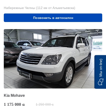
Набережные Челны (112 км от Альметьевска)
Позвонить в автосалон
Мы on-line)
Kia Mohave
1 175 000
q
1 250 000
q