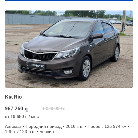
Kia Rio
967 260
q
1 029 000
q
от
19 650
/ мес.
q
Автомат • Передний привод • 2016 г. в. • Пробег: 125 974 км •
1.6 л. / 123 л.с. • Бензин