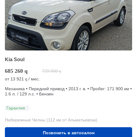
Kia Soul
685 260
q
729 000
q
от
13 921
/ мес.
q
Механика • Передний привод • 2013 г. в. • Пробег: 171 900 км •
1.6 л. / 129 л.с. • Бензин
Гарантия
Набережные Челны (112 км от Альметьевска)
Позвонить в автосалон