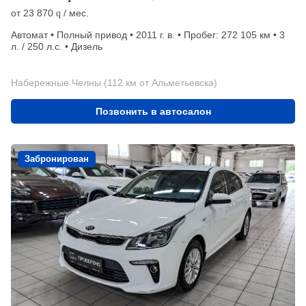
от
23 870
/ мес.
q
Автомат • Полный привод • 2011 г. в. • Пробег: 272 105 км • 3
л. / 250 л.с. • Дизель
Набережные Челны (112 км от Альметьевска)
Позвонить в автосалон
Забронирован