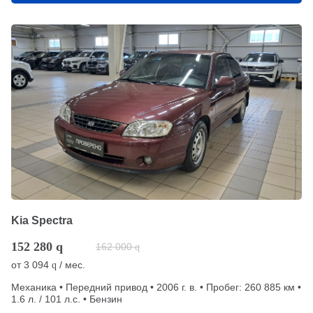
Kia Spectra
152 280
q
162 000
q
от
3 094
/ мес.
q
Механика • Передний привод • 2006 г. в. • Пробег: 260 885 км •
1.6 л. / 101 л.с. • Бензин