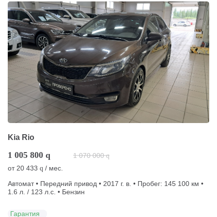
Kia Rio
1 005 800
q
1 070 000
q
от
20 433
/ мес.
q
Автомат • Передний привод • 2017 г. в. • Пробег: 145 100 км •
1.6 л. / 123 л.с. • Бензин
Гарантия