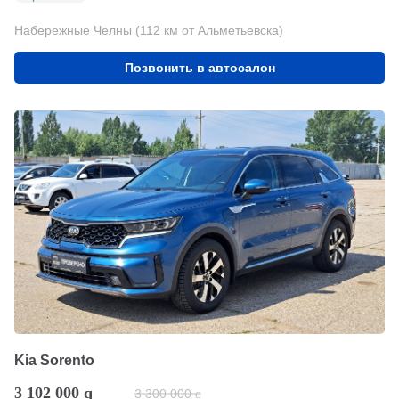
Набережные Челны (112 км от Альметьевска)
Позвонить в автосалон
Kia Sorento
3 102 000
q
3 300 000
q