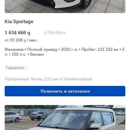
Kia Sportage
1 634 660
q
1 739 000
q
от
33 208
/ мес.
q
Механика • Полный привод • 2020 г. в. • Пробег: 121 232 км • 2
л. / 150 л.с. • Бензин
Гарантия
Набережные Челны (112 км от Альметьевска)
Позвонить в автосалон