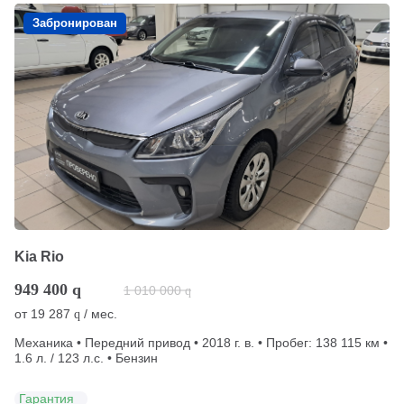
Забронирован
Kia Rio
949 400
q
1 010 000
q
от
19 287
/ мес.
q
Механика • Передний привод • 2018 г. в. • Пробег: 138 115 км •
1.6 л. / 123 л.с. • Бензин
Гарантия