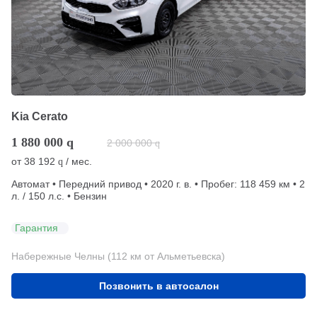
Kia Cerato
1 880 000
q
2 000 000
q
от
38 192
/ мес.
q
Автомат • Передний привод • 2020 г. в. • Пробег: 118 459 км • 2
л. / 150 л.с. • Бензин
Гарантия
Набережные Челны (112 км от Альметьевска)
Позвонить в автосалон