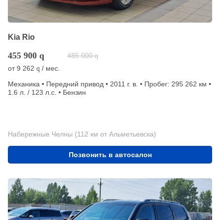
Kia Rio
455 900
q
485 000
q
от
9 262
/ мес.
q
Механика • Передний привод • 2011 г. в. • Пробег: 295 262 км •
1.6 л. / 123 л.с. • Бензин
Набережные Челны (112 км от Альметьевска)
Позвонить в автосалон