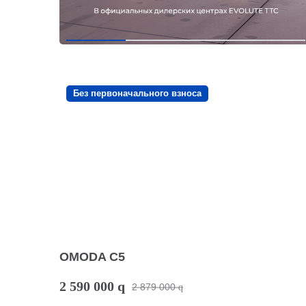
Без первоначального взноса
OMODA C5
2 590 000
q
2 879 000
q