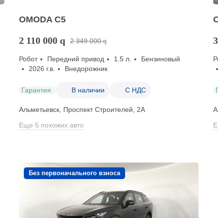
OMODA C5
2 110 000
q
3
2 349 000
q
Робот
Передний привод
1.5 л.
Бензиновый
Р
2026 г.в.
Внедорожник
Гарантия
В наличии
С НДС
Альметьевск, Проспект Строителей, 2А
А
Еще 5 похожих авто
Е
Без первоначального взноса