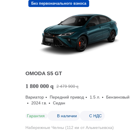
Без первоначального взноса
OMODA S5 GT
1 800 000
q
2 479 900
q
Вариатор
Передний привод
1.5 л.
Бензиновый
2024 г.в.
Седан
Гарантия
В наличии
С НДС
Набережные Челны (112 км от Альметьевска)