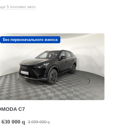
ще 5 похожих авто
Без первоначального взноса
OMODA C7
 630 000
q
3 099 000
q