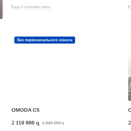
Еще 5 похожих авто
Е
Без первоначального взноса
OMODA C5
2 110 000
q
2
2 349 000
q