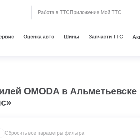
Работа в ТТС
Приложение Мой ТТС
сервис
Оценка авто
Шины
Запчасти ТТС
Ак
билей OMODA в Альметьевске 
ис»
Сбросить все параметры фильтра