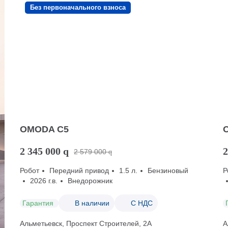
Без первоначального взноса
OMODA C5
2 345 000
q
2
2 579 000
q
Робот
Передний привод
1.5 л.
Бензиновый
Р
2026 г.в.
Внедорожник
Гарантия
В наличии
С НДС
Альметьевск, Проспект Строителей, 2А
А