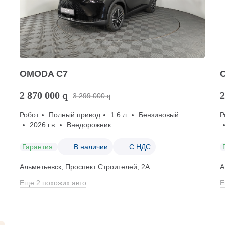
OMODA C7
2 870 000
q
2
3 299 000
q
Робот
Полный привод
1.6 л.
Бензиновый
Р
2026 г.в.
Внедорожник
Гарантия
В наличии
С НДС
Альметьевск, Проспект Строителей, 2А
А
Еще 2 похожих авто
Е