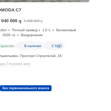
OMODA C7
 040 000
q
3 499 000
q
обот
Полный привод
1.6 л.
Бензиновый
2026 г.в.
Внедорожник
Гарантия
В наличии
С НДС
льметьевск, Проспект Строителей, 2А
ще 2 похожих авто
Без первоначального взноса