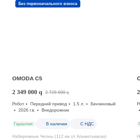
Без первоначального взноса
OMODA C5
2 349 000
q
2
2 729 000
q
Робот
Передний привод
1.5 л.
Бензиновый
Р
2026 г.в.
Внедорожник
Гарантия
В наличии
С НДС
Набережные Челны (112 км от Альметьевска)
Н