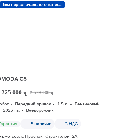
Без первоначального взноса
OMODA C5
 225 000
q
2 579 000
q
обот
Передний привод
1.5 л.
Бензиновый
2026 г.в.
Внедорожник
Гарантия
В наличии
С НДС
льметьевск, Проспект Строителей, 2А