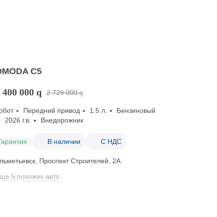
OMODA C5
 400 000
q
2 729 000
q
обот
Передний привод
1.5 л.
Бензиновый
2026 г.в.
Внедорожник
Гарантия
В наличии
С НДС
льметьевск, Проспект Строителей, 2А
ще 5 похожих авто