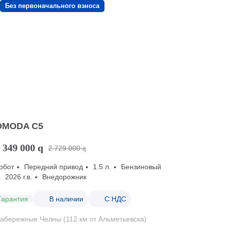
Без первоначального взноса
OMODA C5
 349 000
q
2 729 000
q
обот
Передний привод
1.5 л.
Бензиновый
2026 г.в.
Внедорожник
Гарантия
В наличии
С НДС
абережные Челны (112 км от Альметьевска)