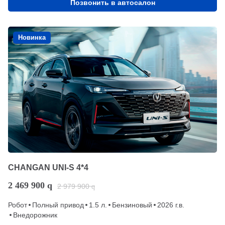
Позвонить в автосалон
Новинка
CHANGAN UNI-S 4*4
2 469 900
q
2 979 900
q
Робот
Полный привод
1.5 л.
Бензиновый
2026 г.в.
Внедорожник