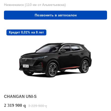
Нижнекамск (110 км от Альметьевска)
Позвонить в автосалон
Кредит 0,01% на 8 лет
CHANGAN UNI-S
2 319 900
q
3 229 900
q