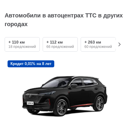
Автомобили в автоцентрах ТТС в других
городах
+ 110 км
+ 112 км
+ 263 км
+ 2
18 предложений
66 предложений
60 предложений
68 
Кредит 0,01% на 8 лет