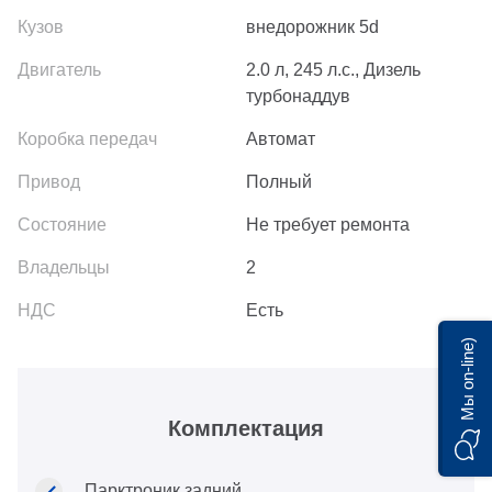
внедорожник 5d
2.0 л, 245 л.с., Дизель
турбонаддув
Автомат
Полный
Не требует ремонта
2
Есть
Мы on-line)
Комплектация
Парктроник задний