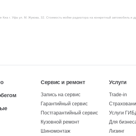
е Киа г. Уфа ул. М. Жукова, 32. Стоимость мойки радиатора на конкретный автомобиль и д
то
Сервис и ремонт
Услуги
Запись на сервис
Trade-in
обегом
Гарантийный сервис
Страхован
вые
Постгарантийный сервис
Услуги ГИ
Кузовной ремонт
Для бизнес
Шиномонтаж
Лизинг