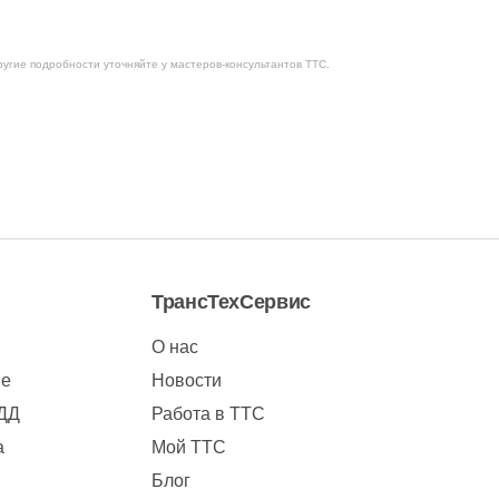
ругие подробности уточняйте у мастеров-консультантов ТТС.
ТрансТехСервис
О нас
ие
Новости
БДД
Работа в ТТС
а
Мой ТТС
Блог