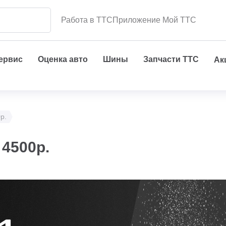
Работа в ТТС
Приложение Мой ТТС
сервис
Оценка авто
Шины
Запчасти ТТС
Ак
р.
 4500р.