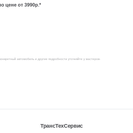
о цене от 3990р.*
конкретный автомобиль и другие подробности уточняйте у мастеров-
ТрансТехСервис