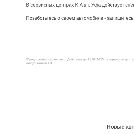
В сервисных центрах KIA в г. Уфа действует с
Позаботьтесь о своем автомобиле - запишитесь 
*Предложение ограничено. Действует до 31.08.2025г. в сервисных центр
консультантов ТТС.
Новые ав