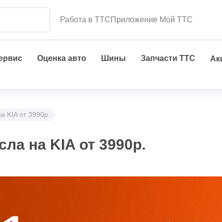
Работа в ТТС
Приложение Мой ТТС
сервис
Оценка авто
Шины
Запчасти ТТС
Ак
а KIA от 3990р.
ла на KIA от 3990р.